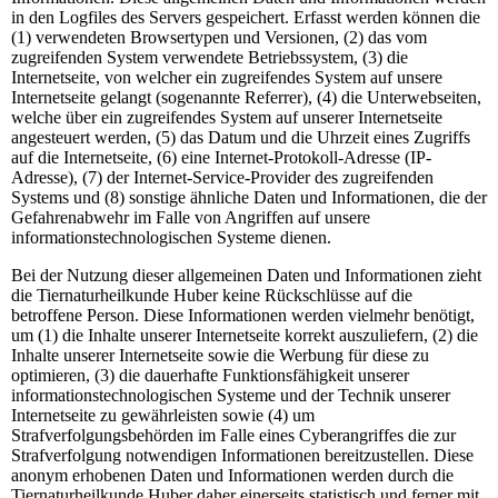
in den Logfiles des Servers gespeichert. Erfasst werden können die
(1) verwendeten Browsertypen und Versionen, (2) das vom
zugreifenden System verwendete Betriebssystem, (3) die
Internetseite, von welcher ein zugreifendes System auf unsere
Internetseite gelangt (sogenannte Referrer), (4) die Unterwebseiten,
welche über ein zugreifendes System auf unserer Internetseite
angesteuert werden, (5) das Datum und die Uhrzeit eines Zugriffs
auf die Internetseite, (6) eine Internet-Protokoll-Adresse (IP-
Adresse), (7) der Internet-Service-Provider des zugreifenden
Systems und (8) sonstige ähnliche Daten und Informationen, die der
Gefahrenabwehr im Falle von Angriffen auf unsere
informationstechnologischen Systeme dienen.
Bei der Nutzung dieser allgemeinen Daten und Informationen zieht
die Tiernaturheilkunde Huber keine Rückschlüsse auf die
betroffene Person. Diese Informationen werden vielmehr benötigt,
um (1) die Inhalte unserer Internetseite korrekt auszuliefern, (2) die
Inhalte unserer Internetseite sowie die Werbung für diese zu
optimieren, (3) die dauerhafte Funktionsfähigkeit unserer
informationstechnologischen Systeme und der Technik unserer
Internetseite zu gewährleisten sowie (4) um
Strafverfolgungsbehörden im Falle eines Cyberangriffes die zur
Strafverfolgung notwendigen Informationen bereitzustellen. Diese
anonym erhobenen Daten und Informationen werden durch die
Tiernaturheilkunde Huber daher einerseits statistisch und ferner mit